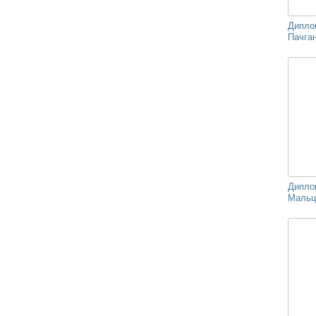
Дипло
Пачган
Дипло
Мальц