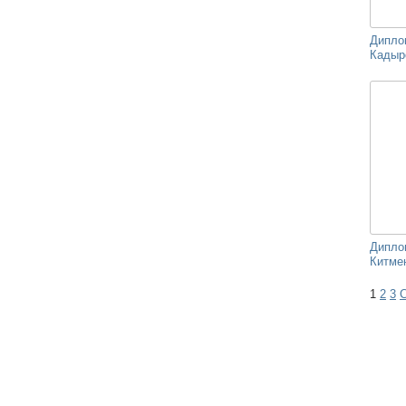
Дипло
Кадыро
Дипло
Китмен
1
2
3