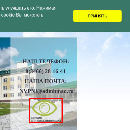
сть улучшать его. Нажимая
cookie Вы можете в
А – ЮГРЫ
ПРИНЯТЬ
НАШ ТЕЛЕФОН:
8(3466)
28-16-41
НАША ПОЧТА:
NVPNI@admhmao.ru