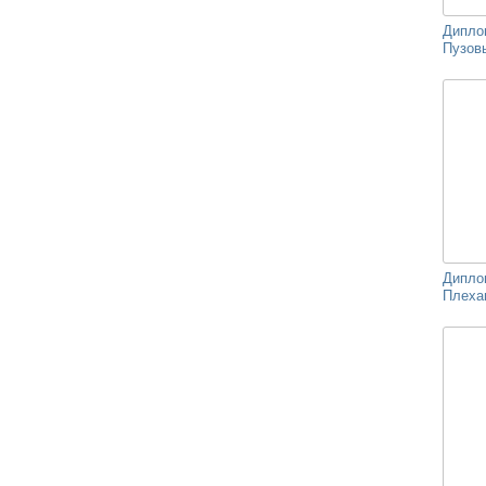
Дипло
Пузовы
Дипло
Плехан