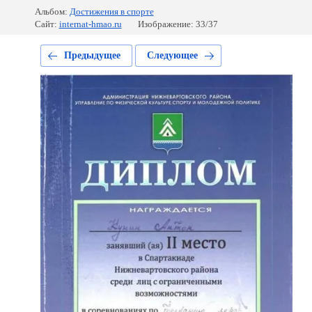
Альбом:
Достижения в спорте
Сайт:
internat-hmao.ru
Изображение: 33/37
Предыдущее
Следующее