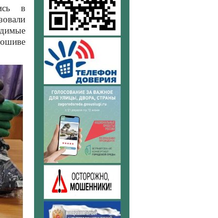
ись в
зовали
одимые
пошиве