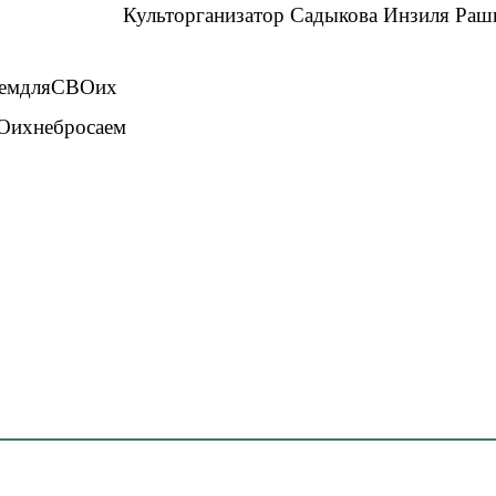
Культорганизатор Садыкова Инзиля Раш
емдляСВОих
Оихнебросаем