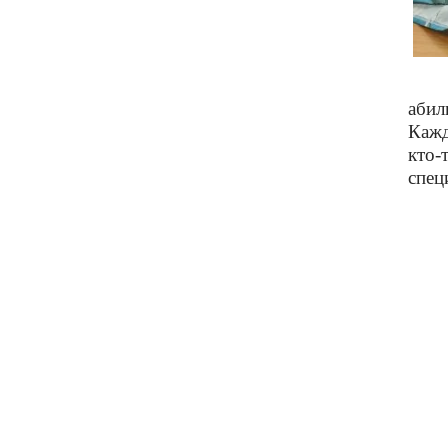
абил
Кажд
кто-
спец