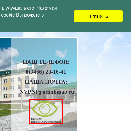
сть улучшать его. Нажимая
cookie Вы можете в
А – ЮГРЫ
ПРИНЯТЬ
НАШ ТЕЛЕФОН:
8(3466)
28-16-41
НАША ПОЧТА:
NVPNI@admhmao.ru