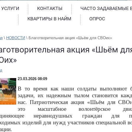
 УСЛУГИ
КОНТАКТЫ
ЧАСТО ЗАДАВАЕМЫЕ 
КВАРТИРЫ В НАЙМ
ОПРОС
ая
 \ 
НОВОСТИ
 \ 
Благотворительная акция «Шьём для СВОих»
аготворительная акция «Шьём дл
Оих»
ад
23.03.2026 08:09
В то время как наши солдаты выполняют 
задачи, их надежным тылом становится каж
нас. Патриотическая акция «Шьём для СВ
это масштабное волонтёрское движ
единяющее неравнодушных граждан для п
ходимых изделий для нужд участников специальной в
ации.