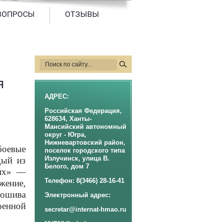
ВОПРОСЫ
ОТЗЫВЫ
я
АДРЕС:
Российская Федерация,
628634, Ханты-
Мансийский автономный
округ - Югра,
Нижневартовский район,
боевые
поселок городского типа
Излучинск, улица В.
дый из
Белого, дом 7
Оих» —
Телефон: 8(3466) 28-16-41
ение,
ошива
Электронный адрес:
оенной
secretar@internat-hmao.ru