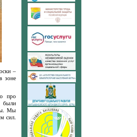
оски –
в зоне
о про
и были
ты. Мы
м сил.