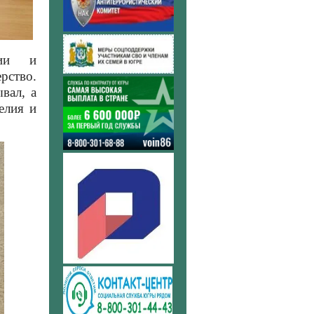
ции и
рство.
вал, а
елия и