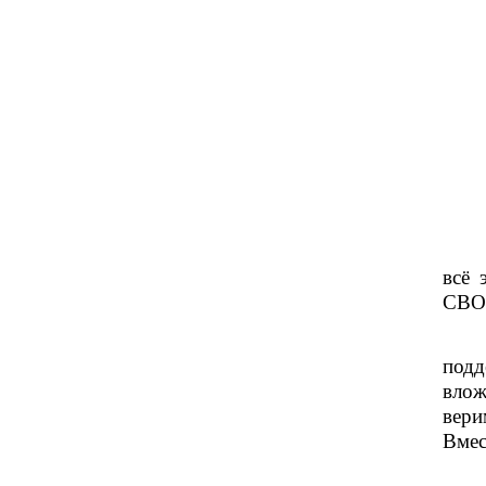
всё 
СВО
подд
влож
вери
Вмес