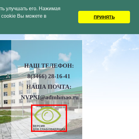
сть улучшать его. Нажимая
cookie Вы можете в
А – ЮГРЫ
ПРИНЯТЬ
НАШ ТЕЛЕФОН:
8(3466)
28-16-41
НАША ПОЧТА:
NVPNI@admhmao.ru