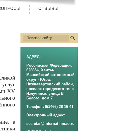
ВОПРОСЫ
ОТЗЫВЫ
АДРЕС:
Российская Федерация,
628634, Ханты-
Мансийский автономный
ликой
округ - Югра,
 услуг
Нижневартовский район,
поселок городского типа
ами XV
Излучинск, улица В.
льного
Белого, дом 7
ённого
Телефон: 8(3466) 28-16-41
Электронный адрес:
ние, а
secretar@internat-hmao.ru
стники