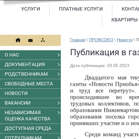
УСЛУГИ
ПЛАТНЫЕ УСЛУГИ
КОНТА
КВАРТИРЫ
Главная
 \ 
ПРОФСОЮЗ
 \ 
Новости
 \ 
П
Публикация в га
О НАС
ДОКУМЕНТАЦИЯ
Дата публикации: 29.05.2023
РОДСТВЕННИКАМ
Двадцатого мая те
газеты «Новости Приобья
СВОБОДНЫЕ МЕСТА
и труд все перетрут».
НОВОСТИ
происходившее во врем
ВАКАНСИИ
трудовых коллективов, п
образования Нижневартовс
НЕЗАВИСИМАЯ
образования поселка гор
ОЦЕНКА КАЧЕСТВА
принявших участие и о но
ДОСТУПНАЯ СРЕДА
Среди команд участн
СОТРУДНИКАМ