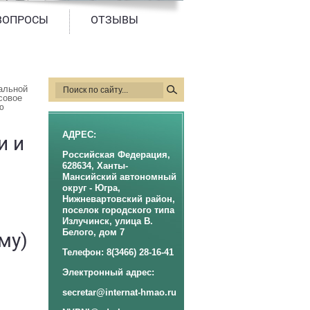
ВОПРОСЫ
ОТЗЫВЫ
льной 
овое 
 
АДРЕС:
и и
Российская Федерация,
628634, Ханты-
Мансийский автономный
округ - Югра,
Нижневартовский район,
поселок городского типа
Излучинск, улица В.
Белого, дом 7
му)
Телефон: 8(3466) 28-16-41
Электронный адрес:
secretar@internat-hmao.ru