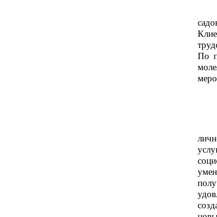
садо
Клие
труд
По п
моле
меро
личн
услу
соц
уме
пол
удов
созд
новы