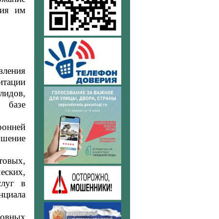
ния им
вления
итации
лидов,
 базе
ронней
шение
овых,
еских,
слуг в
циала
ховных