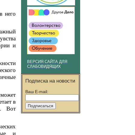
в него
важный
увства
ории и
ВЕРСИЯ САЙТА ДЛЯ
жности
СЛАБОВИДЯЩИХ
еского
личные
Подписка на новости
Ваш E-mail:
 может
тает в
я. Вот
еских
ные и