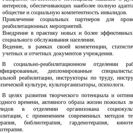
интересов, обеспечивающих наиболее полную адапт
обществе и социальную компетентность инвалидов.
Привлечение социальных партнеров для прове
реабилитационных мероприятий.
Внедрение в практику новых и более эффективны
социального обслуживания населения.
Ведение, в рамках своей компетенции, статисти
учетных и отчетных документов учреждения.
В социально-реабилитационном отделении раб
лифицированные, дипломированные специалист
альной реабилитации, инструкторы по труду, инстр
изической культуре, культорганизаторы, психологи.
В целях развития творческого потенциала и оптим
одного времени, активного образа жизни пожилых л
алидов в отделении организована социокульт
илитация, с применением современных методов те
ерапия, библиотерапия, гарденотерапия, киноте
котерапия.