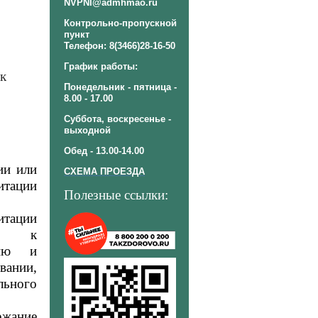
NVPNI@admhmao.ru
Контрольно-пропускной
пункт
Телефон: 8(3466)28-16-50
График работы:
к
Понедельник - пятница -
8.00 - 17.00
Суббота, воскресенье -
выходной
Обед - 13.00-14.00
ии или
СХЕМА ПРОЕЗДА
итации
Полезные ссылки:
итации
ть к
нию и
вании,
льного
ржание