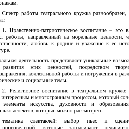
онажам.
Спектр работы театрального кружка разнообразен, 
ят:
1. Нравственно-патриотическое воспитание – это 
кт работы, направленный на моральные ценности, ч
тственности, любовь к родине и уважение к её ист
туре.
ральная деятельность представляет уникальные возмо
 развития этих ценностей, посредством творч
выражения, коллективной работы и погружения в раз
рические и социальные темы.
2. Религиозное воспитание в театральном кружке
 интересным и многогранным процессом, который соче
 элементы искусства, духовности и образовани
олько аспектов, которые можно рассмотреть:
тематика спектаклей: выбор пьес и сценич
произведений, которые затрагивают религиоз