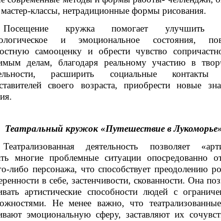
 мастер-классы, нетрадиционные формы рисования.
Посещение кружка помогает улучшить 
хологическое и эмоциональное состояния, пов
остную самооценку и обрести чувство сопричастн
имым делам, благодаря реальному участию в твор
тельности, расширить социальные контакты 
ставителей своего возраста, приобрести новые зн
ия.
Театральный кружок «Путешествие в Лукоморье
Театрализованная деятельность позволяет «арт
ть многие проблемные ситуации опосредованно о
го-либо персонажа, что способствует преодолению ро
еренности в себе, застенчивости, скованности. Она по
ивать артистические способности людей с огранич
ожностями. Не менее важно, что театрализованны
ивают эмоциональную сферу, заставляют их сочувст