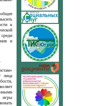
общее
ысить
ости к
ческой
среди
ания и
»
истам»
т лица
бости,
зволяет
енными
е игры
вовать