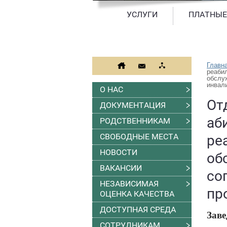
УСЛУГИ
ПЛАТНЫЕ
Главн
реабил
обслу
инвал
О НАС
От
ДОКУМЕНТАЦИЯ
аб
РОДСТВЕННИКАМ
СВОБОДНЫЕ МЕСТА
ре
НОВОСТИ
об
ВАКАНСИИ
со
НЕЗАВИСИМАЯ
пр
ОЦЕНКА КАЧЕСТВА
ДОСТУПНАЯ СРЕДА
З
ав
СОТРУДНИКАМ