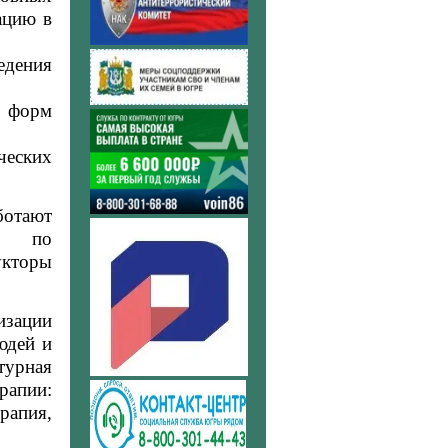
ацию в
дения
х форм
ческих
отают
ы: по
укторы
изации
юдей и
урная
рапии:
рапия,