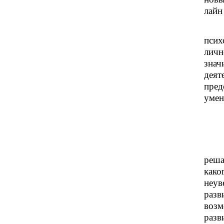
лайн
пси
личн
знач
дея
пред
умен
реша
како
неув
разв
возм
разв