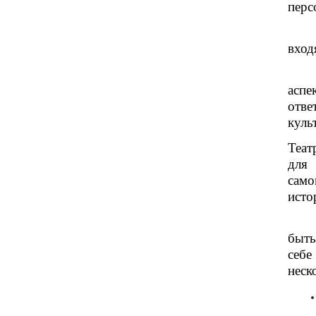
перс
вход
аспе
отве
куль
Теат
для
само
исто
быть
себе
неск