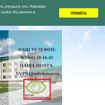
сть улучшать его. Нажимая
cookie Вы можете в
А – ЮГРЫ
ПРИНЯТЬ
НАШ ТЕЛЕФОН:
8(3466)
28-16-41
НАША ПОЧТА:
NVPNI@admhmao.ru