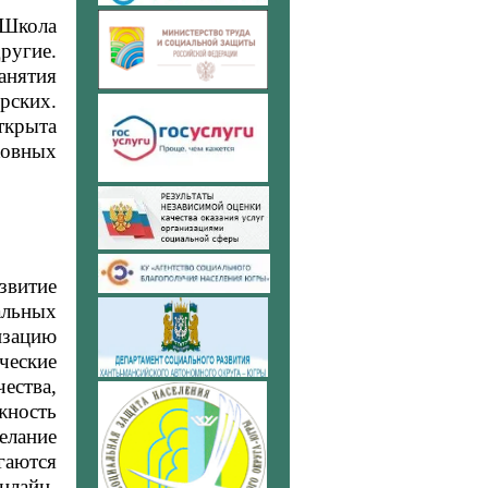
Школа
ругие.
анятия
рских.
ткрыта
ховных
звитие
альных
изацию
ческие
ества,
ность
елание
гаются
нлайн-