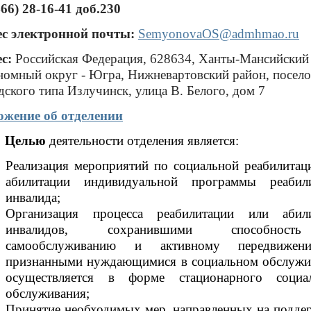
466) 28-16-41 доб.230
с электронной почты:
SemyonovaOS@admhmao.ru
с:
Российская Федерация, 628634, Ханты-Мансийский
номный округ - Югра, Нижневартовский район, посело
дского типа Излучинск, улица В. Белого, дом 7
жение об отделении
Целью
деятельности отделения является:
Реализация мероприятий по социальной реабилитац
абилитации индивидуальной программы реабил
инвалида;
Организация процесса реабилитации или абил
инвалидов, сохранившими способнос
самообслуживанию и активному передвиже
признанными нуждающимися в социальном обслужи
осуществляется в форме стационарного социа
обслуживания;
Принятие необходимых мер, направленных на подде