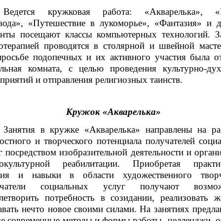
Ведется кружковая работа: «Акварелька», «
вода», «Путешествие в лукоморье», «Фантазия» и д
нты посещают классы компьютерных технологий. З
отерапией проводятся в столярной и швейной масте
росьбе подопечных и их активного участия была о
льная комната, с целью проведения культурно-ду
приятий и отправления религиозных таинств.
Кружок «Акварелька»
Занятия в кружке «Акварелька» направлены на ра
остного и творческого потенциала получателей соци
г посредством изобразительной деятельности и орган
иокультурной реабилитации. Приобретая практи
ния и навыки в области художественного творч
учатели социальных услуг получают возмож
летворить потребность в созидании, реализовать ж
авать нечто новое своими силами. На занятиях предла
е современные методы и формы работы- челленджи, о