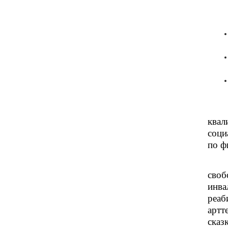
ква
соци
по ф
своб
инв
реаб
артт
сказ